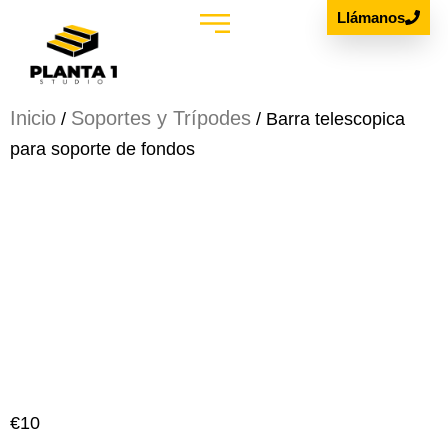
Llámanos
Estudio Podcast
Alquiler de Material
Inicio
Soportes y Trípodes
/
/ Barra telescopica
para soporte de fondos
Barra telescopica
para soporte de
fondos
€
10