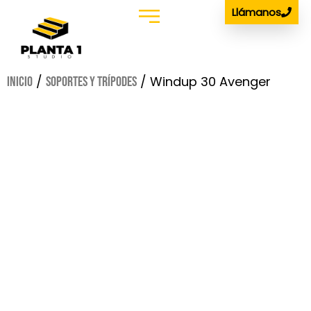
Llámanos
Estudio Podcast
Alquiler de Material
/
/ Windup 30 Avenger
Inicio
Soportes y Trípodes