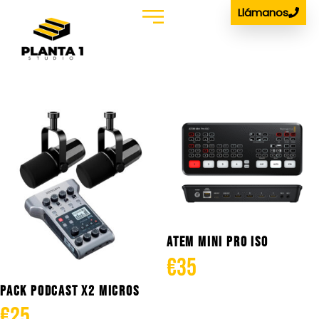
Llámanos
Estudio Podcast
Alquiler de Material
ATEM MINI PRO ISO
€
35
PACK PODCAST X2 MICROS
€
25