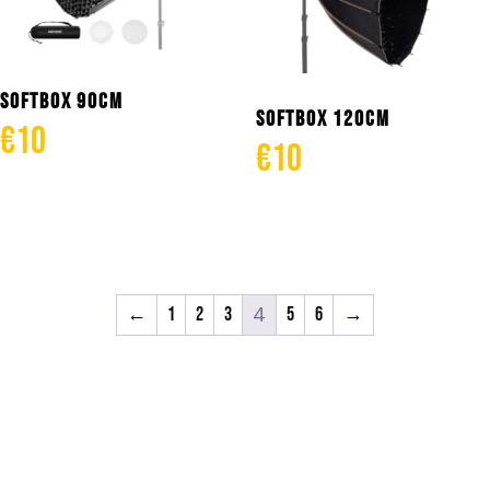
SOFTBOX 90CM
SOFTBOX 120CM
€
10
€
10
Añadir al carrito
Añadir al carrito
4
←
1
2
3
5
6
→