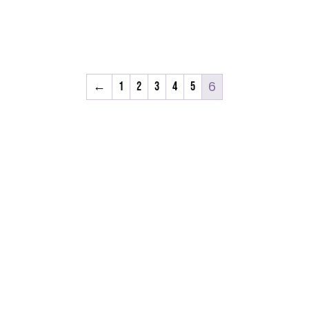
Añadir al carrito
Añadir al carrito
6
←
1
2
3
4
5