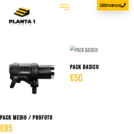
Llámanos
Estudio Podcast
Alquiler de Material
PACK BASICO
€
50
PACK MEDIO / PROFOTO
€
85